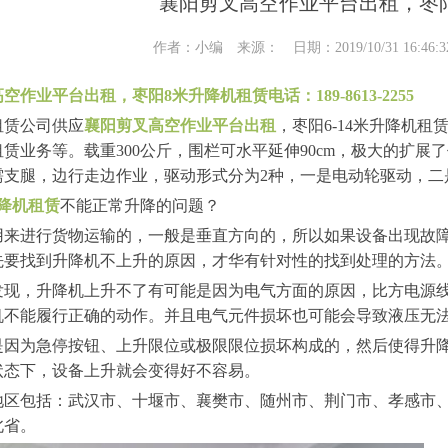
襄阳剪叉高空作业平台出租，枣
作者：小编 来源： 日期：2019/10/31 16:46
空作业平台出租，枣阳8米升降机租赁电话：189-8613-2255
租赁公司供应
襄阳剪叉高空作业平台出租
，枣阳6-14米升降机
赁业务等。载重300公斤，围栏可水平延伸90cm，极大的扩
需支腿，边行走边作业，驱动形式分为2种，一是电动轮驱动，二
降机租赁
不能正常升降的问题？
用来进行货物运输的，一般是垂直方向的，所以如果设备出现故
先要找到升降机不上升的原因，才华有针对性的找到处理的方法
发现，升降机上升不了有可能是因为电气方面的原因，比方电源
机不能履行正确的动作。并且电气元件损坏也可能会导致液压无
是因为急停按钮、上升限位或极限限位损坏构成的，然后使得升
状态下，设备上升就会变得好不容易。
地区包括：武汉市、十堰市、襄樊市、随州市、荆门市、孝感市
北省。