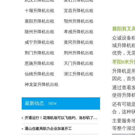
武汉升降机出租
黄石升降机出租
十堰升降机出租
宜昌升降机出租
襄阳升降机出租
鄂州升降机出租
襄阳剪叉高
随州升降机出租
孝感升降机出租
众诚设备
咸宁升降机出租
黄冈升降机出租
城升降机租
优势，无
荆门升降机出租
荆州升降机出租
枣阳8米升
恩施升降机出租
天门升降机出租
升降机是
仙桃升降机出租
潜江升降机出租
因此，首
神龙架升降机出租
通过查看
使得升降
最新动态
NEW
还有可能
合，这种
开通运行！花湖机场可以飞纽约、洛杉矶了…
主要服务
等整个湖
通山住建局助力企业加速开工