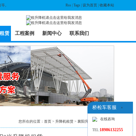
口等。
Rss
|
Tags
|
设为首页
|
收藏本站
租赁
工程案例
新闻中心
联系我们
桥检车客服
×
在线咨询
您所在的位置：
首页
>
升降机租赁
>
襄阳升降机出租
> 列表
18986132255
TEL: