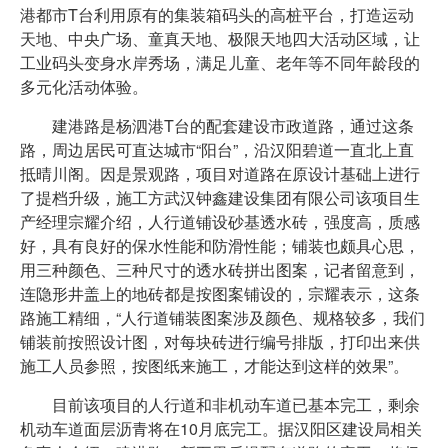
港都市T台利用原有的集装箱码头的高桩平台，打造运动
天地、中央广场、童真天地、极限天地四大活动区域，让
工业码头变身水岸秀场，满足儿童、老年等不同年龄段的
多元化活动体验。
建港路是杨泗港T台的配套建设市政道路，通过这条
路，周边居民可直达城市“阳台”，沿汉阳碧道一直北上直
抵晴川阁。因是景观路，项目对道路在原设计基础上进行
了提档升级，施工方武汉钟鑫建设集团有限公司该项目生
产经理宗耀介绍，人行道铺设砂基透水砖，强度高，质感
好，具有良好的保水性能和防滑性能；铺装也颇具心思，
用三种颜色、三种尺寸的透水砖拼出图案，记者留意到，
连隐形井盖上的地砖都是按图案铺设的，宗耀表示，这条
路施工精细，“人行道铺装图案涉及颜色、规格较多，我们
铺装前按照设计图，对每块砖进行编号排版，打印出来供
施工人员参照，按图纸来施工，才能达到这样的效果”。
目前该项目的人行道和非机动车道已基本完工，剩余
机动车道面层沥青将在10月底完工。据汉阳区建设局相关