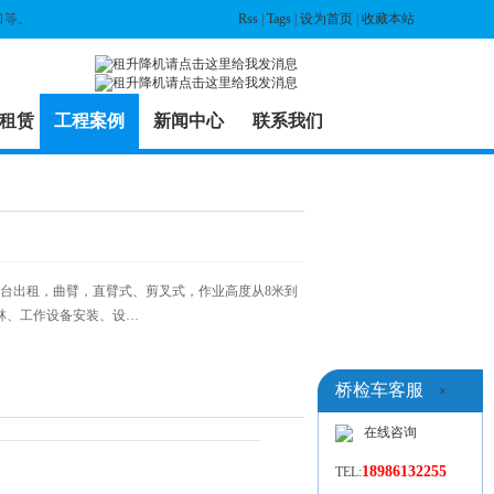
口等。
Rss
|
Tags
|
设为首页
|
收藏本站
租赁
工程案例
新闻中心
联系我们
平台出租，曲臂，直臂式、剪叉式，作业高度从8米到
林、工作设备安装、设…
桥检车客服
×
在线咨询
18986132255
TEL: