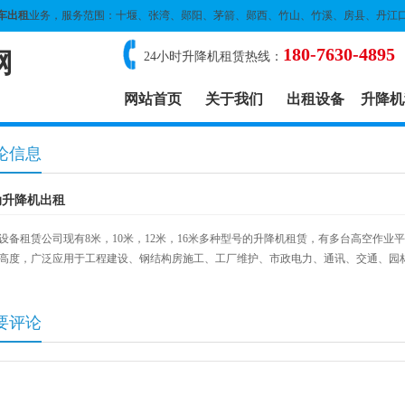
车出租
业务，服务范围：十堰、张湾、郧阳、茅箭、郧西、竹山、竹溪、房县、丹江
180-7630-4895
网
24小时升降机租赁热线：
网站首页
关于我们
出租设备
升降机
论信息
动升降机出租
设备租赁公司现有8米，10米，12米，16米多种型号的升降机租赁，有多台高空作业
米高度，广泛应用于工程建设、钢结构房施工、工厂维护、市政电力、通讯、交通、园
要评论