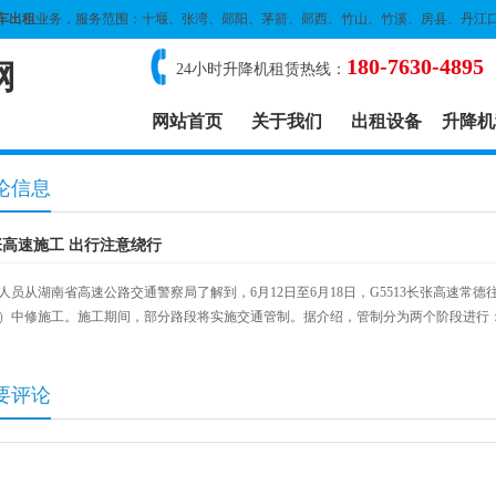
车出租
业务，服务范围：十堰、张湾、郧阳、茅箭、郧西、竹山、竹溪、房县、丹江
180-7630-4895
网
24小时升降机租赁热线：
网站首页
关于我们
出租设备
升降机
论信息
张高速施工 出行注意绕行
人员从湖南省高速公路交通警察局了解到，6月12日至6月18日，G5513长张高速常德
）中修施工。施工期间，部分路段将实施交通管制。据介绍，管制分为两个阶段进行
要评论