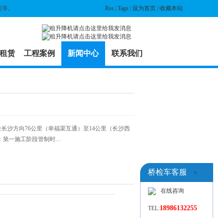
口等。
Rss
|
Tags
|
设为首页
|
收藏本站
租赁
工程案例
新闻中心
联系我们
往长沙方向76公里（幸福渠互通）至14公里（长沙西
：第一施工阶段管制时…
桥检车客服
×
在线咨询
18986132255
TEL: